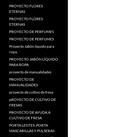
PROYECTO FLORES
ETERNAS
PROYECTO FLORES
ETERNAS
PROYECTO DE PERFUMES
PROYECTO DE PERFUMES
Proyecto Jabòn lìquido para
ropa.
PROYECTO JABÓN LÍQUIDO
PARA ROPA
proyecto de manualidades
PROYECTO DE
MANUALIDADES
proyecto de cultivo de fresa
pROYECTO DE CULTIVO DE
FRESAS
PROYECTO DE AYUDA A
CULTIVO DE FRESA
PORTA LENTES ,PORTA
MASCARILLAS Y PULSERAS