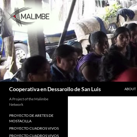
Skip
to
content
Search
Cooperativa en Dessarollo de San Luis
ABOUT
A Project of the Malimbe
Network
PROYECTO DE ARETES DE
MOSTACILLA
PROYECTO CUADROS VIVOS
PROYECTO CUADROS VIVOS