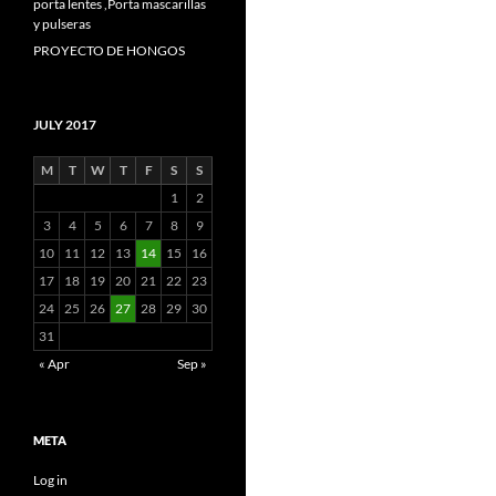
porta lentes ,Porta mascarillas
y pulseras
PROYECTO DE HONGOS
JULY 2017
M
T
W
T
F
S
S
1
2
3
4
5
6
7
8
9
10
11
12
13
14
15
16
17
18
19
20
21
22
23
24
25
26
27
28
29
30
31
« Apr
Sep »
META
Log in