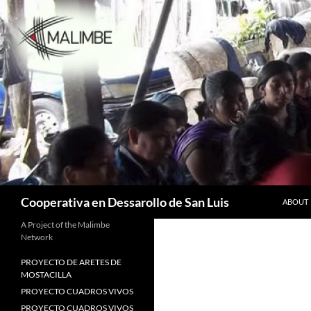
Skip
to
content
Search
Cooperativa en Dessarollo de San Luis
ABOUT
A Project of the Malimbe
Network
PROYECTO DE ARETES DE
MOSTACILLA
PROYECTO CUADROS VIVOS
PROYECTO CUADROS VIVOS