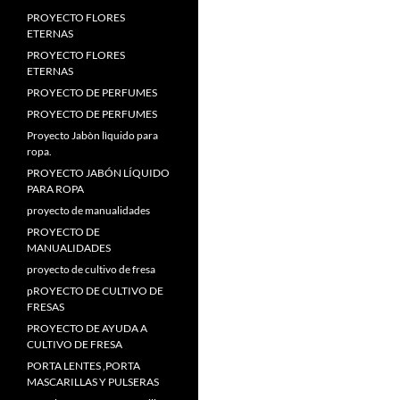
PROYECTO FLORES
ETERNAS
PROYECTO FLORES
ETERNAS
PROYECTO DE PERFUMES
PROYECTO DE PERFUMES
Proyecto Jabòn lìquido para
ropa.
PROYECTO JABÓN LÍQUIDO
PARA ROPA
proyecto de manualidades
PROYECTO DE
MANUALIDADES
proyecto de cultivo de fresa
pROYECTO DE CULTIVO DE
FRESAS
PROYECTO DE AYUDA A
CULTIVO DE FRESA
PORTA LENTES ,PORTA
MASCARILLAS Y PULSERAS