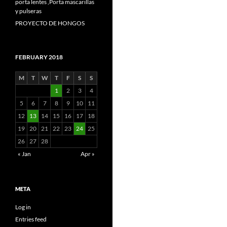
porta lentes ,Porta mascarillas
y pulseras
PROYECTO DE HONGOS
FEBRUARY 2018
M
T
W
T
F
S
S
1
2
3
4
5
6
7
8
9
10
11
12
13
14
15
16
17
18
19
20
21
22
23
24
25
26
27
28
« Jan
Apr »
META
Log in
Entries feed