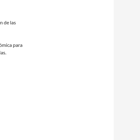
n de las
nómica para
las.