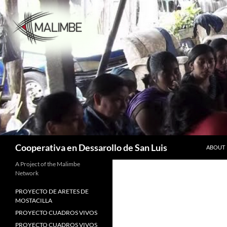
Skip
to
content
Search
Cooperativa en Dessarollo de San Luis
ABOUT
A Project of the Malimbe
Network
PROYECTO DE ARETES DE
MOSTACILLA
PROYECTO CUADROS VIVOS
PROYECTO CUADROS VIVOS