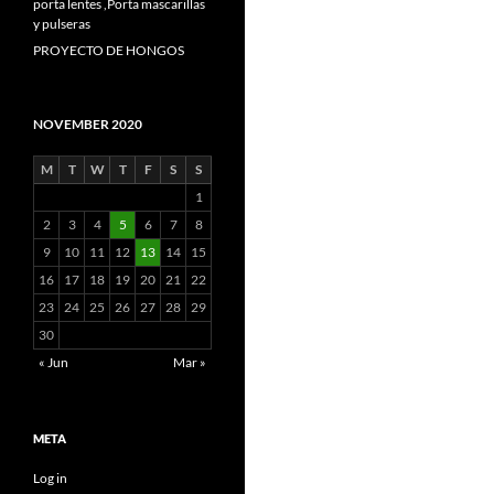
porta lentes ,Porta mascarillas
y pulseras
PROYECTO DE HONGOS
NOVEMBER 2020
M
T
W
T
F
S
S
1
2
3
4
5
6
7
8
9
10
11
12
13
14
15
16
17
18
19
20
21
22
23
24
25
26
27
28
29
30
« Jun
Mar »
META
Log in