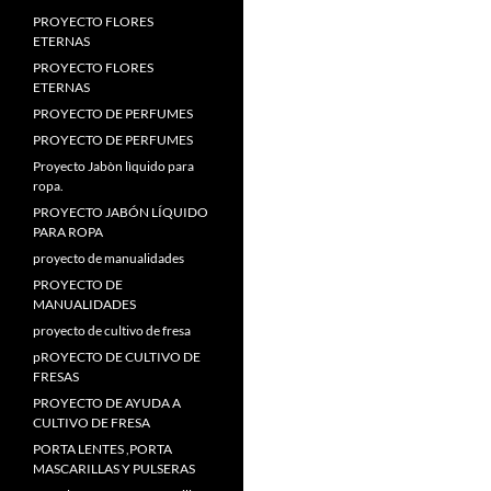
PROYECTO FLORES
ETERNAS
PROYECTO FLORES
ETERNAS
PROYECTO DE PERFUMES
PROYECTO DE PERFUMES
Proyecto Jabòn lìquido para
ropa.
PROYECTO JABÓN LÍQUIDO
PARA ROPA
proyecto de manualidades
PROYECTO DE
MANUALIDADES
proyecto de cultivo de fresa
pROYECTO DE CULTIVO DE
FRESAS
PROYECTO DE AYUDA A
CULTIVO DE FRESA
PORTA LENTES ,PORTA
MASCARILLAS Y PULSERAS