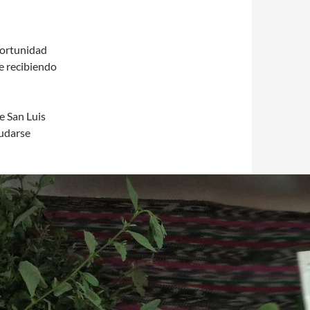
portunidad
e recibiendo
e San Luis
udarse