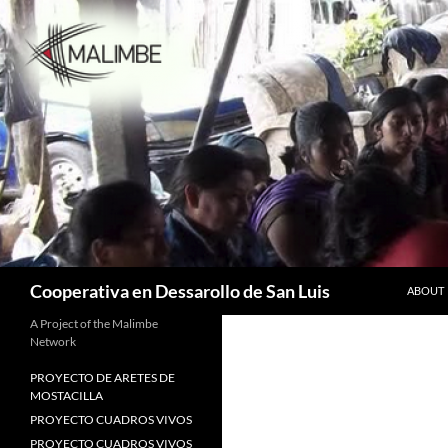
Skip
to
content
Search
Cooperativa en Dessarollo de San Luis
ABOUT
A Project of the Malimbe
Network
PROYECTO DE ARETES DE
MOSTACILLA
PROYECTO CUADROS VIVOS
PROYECTO CUADROS VIVOS