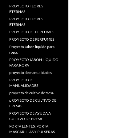
PROYECTO FLORES
ETERNAS
PROYECTO FLORES
ETERNAS
PROYECTO DE PERFUMES
PROYECTO DE PERFUMES
Proyecto Jabòn lìquido para
ropa.
PROYECTO JABÓN LÍQUIDO
PARA ROPA
proyecto de manualidades
PROYECTO DE
MANUALIDADES
proyecto de cultivo de fresa
pROYECTO DE CULTIVO DE
FRESAS
PROYECTO DE AYUDA A
CULTIVO DE FRESA
PORTA LENTES ,PORTA
MASCARILLAS Y PULSERAS