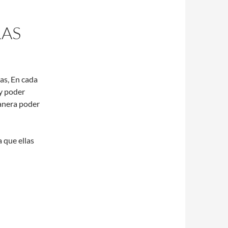
RAS
as, En cada
y poder
manera poder
 que ellas