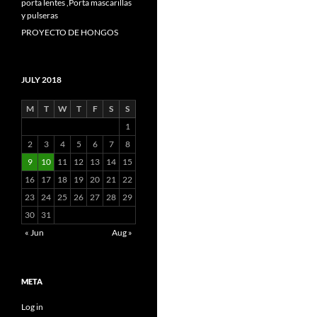
porta lentes ,Porta mascarillas
y pulseras
PROYECTO DE HONGOS
JULY 2018
M
T
W
T
F
S
S
1
2
3
4
5
6
7
8
9
10
11
12
13
14
15
16
17
18
19
20
21
22
23
24
25
26
27
28
29
30
31
« Jun
Aug »
META
Log in