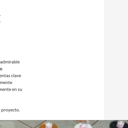
E
 admirable
o
entas clave
tamente
emente en su
l proyecto.