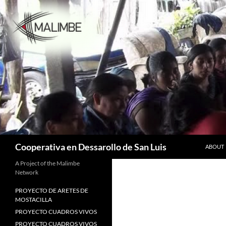
Skip
to
content
Search
Cooperativa en Dessarollo de San Luis
ABOUT
A Project of the Malimbe
Network
PROYECTO DE ARETES DE
MOSTACILLA
PROYECTO CUADROS VIVOS
PROYECTO CUADROS VIVOS