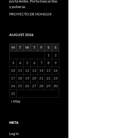
porta lentes ,Porta mascarillas
y pulseras
PROYECTO DE HONGOS
AUGUST 2026
M
T
W
T
F
S
S
1
2
3
4
5
6
7
8
9
10
11
12
13
14
15
16
17
18
19
20
21
22
23
24
25
26
27
28
29
30
31
« May
META
Log in