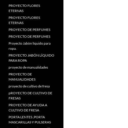
PROYECTO FLORES
ETERNAS
PROYECTO FLORES
ETERNAS
PROYECTO DE PERFUMES
PROYECTO DE PERFUMES
Proyecto Jabòn lìquido para
ropa.
PROYECTO JABÓN LÍQUIDO
PARA ROPA
proyecto de manualidades
PROYECTO DE
MANUALIDADES
proyecto de cultivo de fresa
pROYECTO DE CULTIVO DE
FRESAS
PROYECTO DE AYUDA A
CULTIVO DE FRESA
PORTA LENTES ,PORTA
MASCARILLAS Y PULSERAS