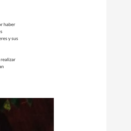
r haber
os
eres y sus
realizar
han