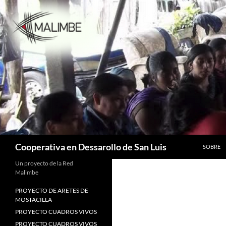
Saltar
al
contenido
Buscar
Cooperativa en Dessarollo de San Luis
SOBRE
Un proyecto de la Red
Malimbe
PROYECTO DE ARETES DE
MOSTACILLA
PROYECTO CUADROS VIVOS
PROYECTO CUADROS VIVOS