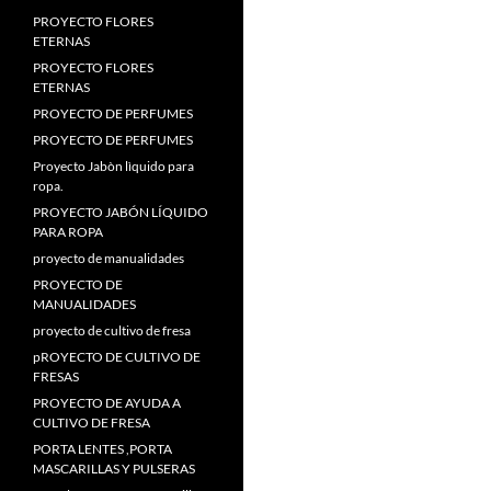
PROYECTO FLORES
ETERNAS
PROYECTO FLORES
ETERNAS
PROYECTO DE PERFUMES
PROYECTO DE PERFUMES
Proyecto Jabòn lìquido para
ropa
.
PROYECTO JABÓN LÍQUIDO
PARA ROPA
proyecto de manualidades
PROYECTO DE
MANUALIDADES
proyecto de cultivo de fresa
pROYECTO DE CULTIVO DE
FRESAS
PROYECTO DE AYUDA A
CULTIVO DE FRESA
PORTA LENTES
,
PORTA
MASCARILLAS Y PULSERAS