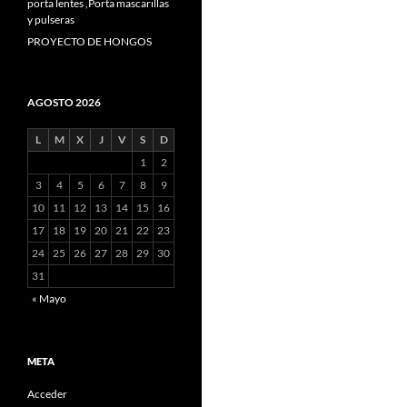
porta lentes
,
Porta mascarillas
y pulseras
PROYECTO DE HONGOS
AGOSTO 2026
L
M
X
J
V
S
D
1
2
3
4
5
6
7
8
9
10
11
12
13
14
15
16
17
18
19
20
21
22
23
24
25
26
27
28
29
30
31
« Mayo
META
Acceder