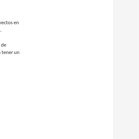
yectos en
a
.
 de
 tener un