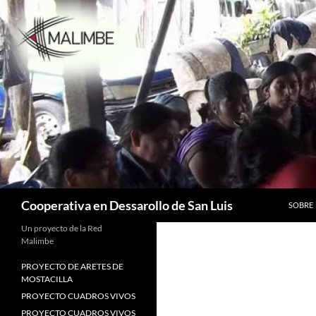
Saltar
al
contenido
Buscar
Cooperativa en Dessarollo de San Luis
SOBRE
Un proyecto de la Red
Malimbe
PROYECTO DE ARETES DE
MOSTACILLA
PROYECTO CUADROS VIVOS
PROYECTO CUADROS VIVOS