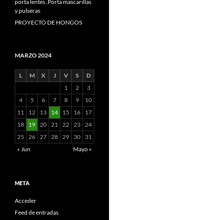
porta lentes
,
Porta mascarillas
y pulseras
PROYECTO DE HONGOS
MARZO 2024
L
M
X
J
V
S
D
1
2
3
4
5
6
7
8
9
10
11
12
13
14
15
16
17
18
19
20
21
22
23
24
25
26
27
28
29
30
31
« Jun
Mayo »
META
Acceder
Feed de entradas