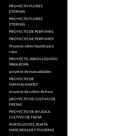
PROYECTO FLORES
ETERNAS
PROYECTO FLORES
ETERNAS
PROYECTO DE PERFUMES
PROYECTO DE PERFUMES
Proyecto Jabòn lìquido para
ropa
.
PROYECTO JABÓN LÍQUIDO
PARA ROPA
proyecto de manualidades
PROYECTO DE
MANUALIDADES
proyecto de cultivo de fresa
pROYECTO DE CULTIVO DE
FRESAS
PROYECTO DE AYUDA A
CULTIVO DE FRESA
PORTA LENTES
,
PORTA
MASCARILLAS Y PULSERAS