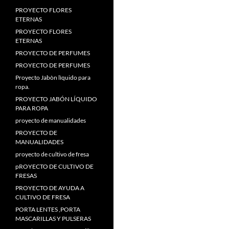
PROYECTO FLORES
ETERNAS
PROYECTO FLORES
ETERNAS
PROYECTO DE PERFUMES
PROYECTO DE PERFUMES
Proyecto Jabòn lìquido para
ropa.
PROYECTO JABÓN LÍQUIDO
PARA ROPA
proyecto de manualidades
PROYECTO DE
MANUALIDADES
proyecto de cultivo de fresa
pROYECTO DE CULTIVO DE
FRESAS
PROYECTO DE AYUDA A
CULTIVO DE FRESA
PORTA LENTES ,PORTA
MASCARILLAS Y PULSERAS