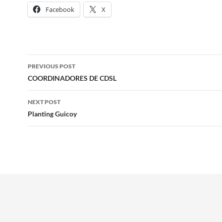
Facebook
X
Post
PREVIOUS POST
navigation
COORDINADORES DE CDSL
NEXT POST
Planting Guicoy