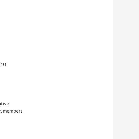
 10
tive
er, members