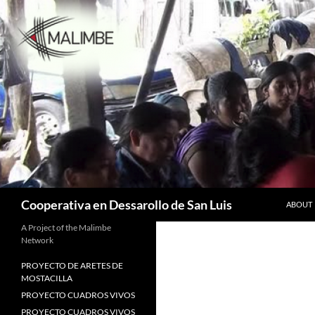
Skip
to
content
Search
Cooperativa en Dessarollo de San Luis
ABOUT
A Project of the Malimbe
Network
PROYECTO DE ARETES DE
MOSTACILLA
PROYECTO CUADROS VIVOS
PROYECTO CUADROS VIVOS