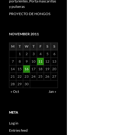
porta lentes ,Porta mascarillas
y pulseras
PROYECTO DE HONGOS
NOVEMBER 2011
M
T
W
T
F
S
S
1
2
3
4
5
6
7
8
9
10
11
12
13
14
15
16
17
18
19
20
21
22
23
24
25
26
27
28
29
30
« Oct
Jan »
META
Log in
Entries feed