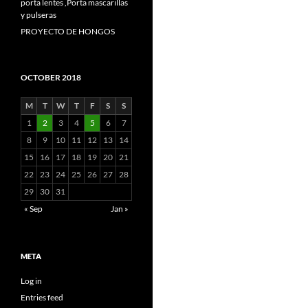
porta lentes ,Porta mascarillas
y pulseras
PROYECTO DE HONGOS
OCTOBER 2018
M
T
W
T
F
S
S
1
2
3
4
5
6
7
8
9
10
11
12
13
14
15
16
17
18
19
20
21
22
23
24
25
26
27
28
29
30
31
« Sep
Jan »
META
Log in
Entries feed