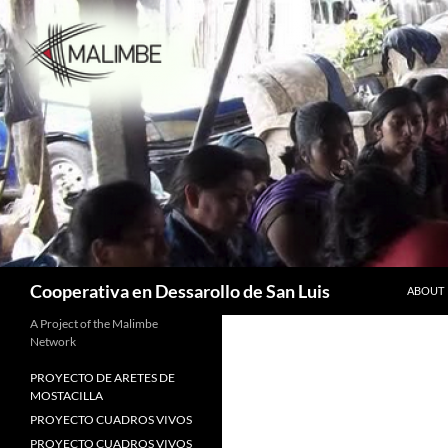
Skip
to
content
Search
Cooperativa en Dessarollo de San Luis
ABOUT
A Project of the Malimbe
Network
PROYECTO DE ARETES DE
MOSTACILLA
PROYECTO CUADROS VIVOS
PROYECTO CUADROS VIVOS