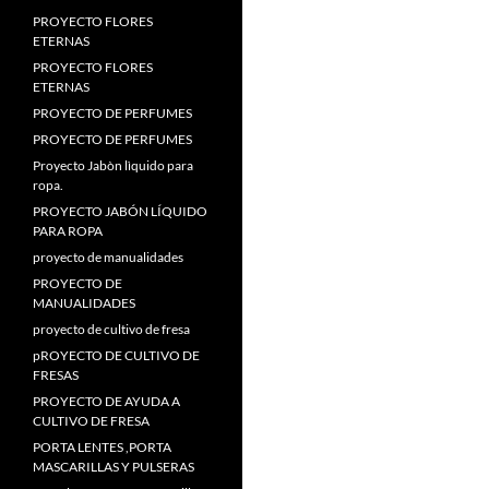
PROYECTO FLORES
ETERNAS
PROYECTO FLORES
ETERNAS
PROYECTO DE PERFUMES
PROYECTO DE PERFUMES
Proyecto Jabòn lìquido para
ropa.
PROYECTO JABÓN LÍQUIDO
PARA ROPA
proyecto de manualidades
PROYECTO DE
MANUALIDADES
proyecto de cultivo de fresa
pROYECTO DE CULTIVO DE
FRESAS
PROYECTO DE AYUDA A
CULTIVO DE FRESA
PORTA LENTES ,PORTA
MASCARILLAS Y PULSERAS