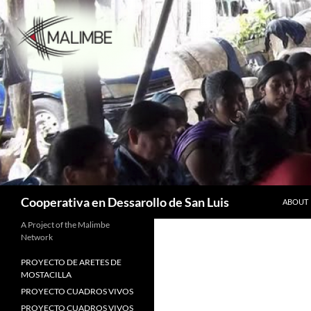
Skip
to
content
Search
Cooperativa en Dessarollo de San Luis
ABOUT
A Project of the Malimbe
Network
PROYECTO DE ARETES DE
MOSTACILLA
PROYECTO CUADROS VIVOS
PROYECTO CUADROS VIVOS