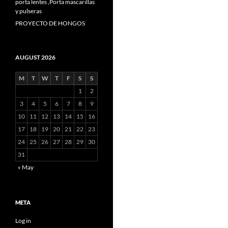
porta lentes ,Porta mascarillas
y pulseras
PROYECTO DE HONGOS
AUGUST 2026
M
T
W
T
F
S
S
1
2
3
4
5
6
7
8
9
10
11
12
13
14
15
16
17
18
19
20
21
22
23
24
25
26
27
28
29
30
31
« May
META
Log in