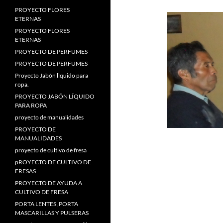
PROYECTO FLORES
ETERNAS
PROYECTO FLORES
ETERNAS
PROYECTO DE PERFUMES
PROYECTO DE PERFUMES
Proyecto Jabòn lìquido para
ropa.
PROYECTO JABÓN LÍQUIDO
PARA ROPA
proyecto de manualidades
PROYECTO DE
MANUALIDADES
proyecto de cultivo de fresa
pROYECTO DE CULTIVO DE
FRESAS
PROYECTO DE AYUDA A
CULTIVO DE FRESA
PORTA LENTES ,PORTA
MASCARILLAS Y PULSERAS